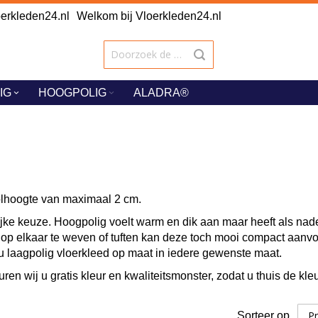
rkleden24.nl
Welkom bij Vloerkleden24.nl
IG
HOOGPOLIG
ALADRA®
olhoogte van maximaal 2 cm.
ke keuze. Hoogpolig voelt warm en dik aan maar heeft als nadeel 
er op elkaar te weven of tuften kan deze toch mooi compact aanv
 u laagpolig vloerkleed op maat in iedere gewenste maat.
uren wij u gratis kleur en kwaliteitsmonster, zodat u thuis de kle
Sorteer op