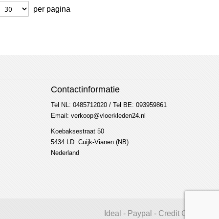
per pagina
Contactinformatie
Tel NL: 0485712020 / Tel BE: 093959861
Email: verkoop@vloerkleden24.nl
Koebaksestraat 50
5434 LD Cuijk-Vianen (NB)
Nederland
Ideal - Paypal - Credit Card