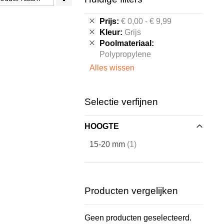
hoog
naar
Verwijder
Prijs
€ 0,00 - € 9,99
laag
dit
Verwijder
Kleur
Grijs
sorteren
artikel
dit
Verwijder
Poolmateriaal
artikel
dit
Polypropylene
artikel
Alles wissen
Selectie verfijnen
HOOGTE
artikel
15-20 mm
1
Producten vergelijken
Geen producten geselecteerd.