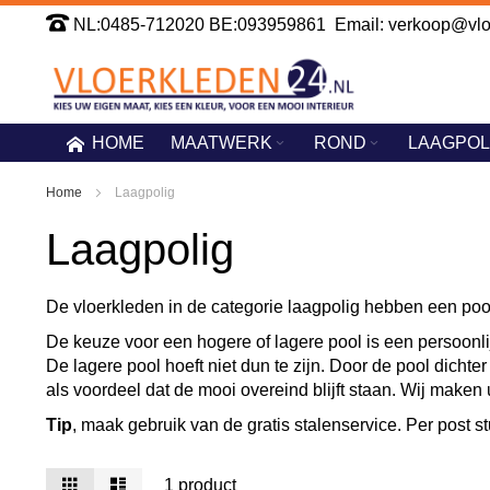
Ga
NL:0485-712020 BE:093959861 Email: verkoop@vloe
naar
de
inhoud
HOME
MAATWERK
ROND
LAAGPOL
Home
Laagpolig
Laagpolig
De vloerkleden in de categorie laagpolig hebben een po
De keuze voor een hogere of lagere pool is een persoonlij
De lagere pool hoeft niet dun te zijn. Door de pool dicht
als voordeel dat de mooi overeind blijft staan. Wij maken
Tip
, maak gebruik van de gratis stalenservice. Per post st
Tonen
Foto-
Lijst
1
product