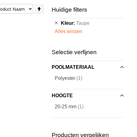
Van
Huidige filters
hoog
naar
Verwijder
Kleur
Taupe
laag
dit
Alles wissen
sorteren
artikel
Selectie verfijnen
POOLMATERIAAL
artikel
Polyester
1
HOOGTE
artikel
20-25 mm
1
Producten vergelijken