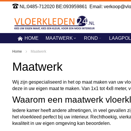
Ga
NL:0485-712020 BE:093959861 Email: verkoop@vloe
naar
de
inhoud
HOME
MAATWERK
ROND
LAAGPOL
Home
Maatwerk
Maatwerk
Wij zijn gespecialiseerd in het op maat maken van uw vl
deze in uw eigen maat te maken. Van 1x1 tot 4x8 meter, ve
Waarom een maatwerk vloerk
Iedere kamer heeft andere afmetingen, in veel gevallen z
het vloerkleed perfect bij uw interieur. Rechthoekig, vier
kwaliteit in uw eigen omgeving kan beoordelen.