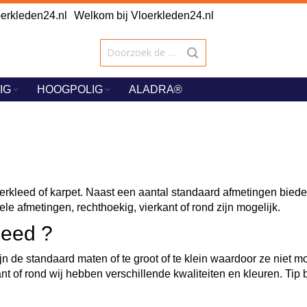
rkleden24.nl
Welkom bij Vloerkleden24.nl
IG
HOOGPOLIG
ALADRA®
oerkleed of karpet. Naast een aantal standaard afmetingen bied
le afmetingen, rechthoekig, vierkant of rond zijn mogelijk.
leed ?
ijn de standaard maten of te groot of te klein waardoor ze niet
kant of rond wij hebben verschillende kwaliteiten en kleuren. Tip