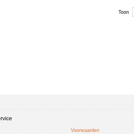
vergelijken
vergelijken
Toon
rvice
Voorwaarden