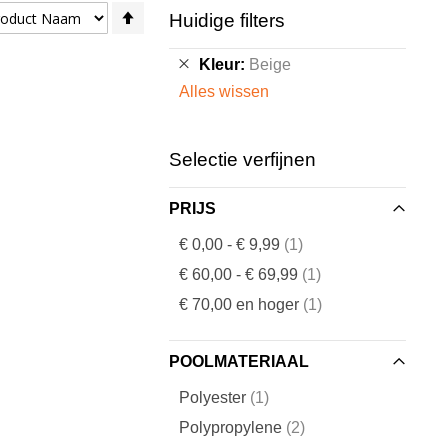
Van
Huidige filters
hoog
naar
Verwijder
Kleur
Beige
laag
dit
Alles wissen
sorteren
artikel
Selectie verfijnen
PRIJS
artikel
€ 0,00
-
€ 9,99
1
artikel
€ 60,00
-
€ 69,99
1
artikel
€ 70,00
en hoger
1
POOLMATERIAAL
artikel
Polyester
1
artikelen
Polypropylene
2