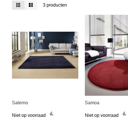
Tonen
Foto-
Lijst
3
producten
tabel
als
Salerno
Samoa
Toevoegen
Niet op voorraad
Niet op voorraad
om
te