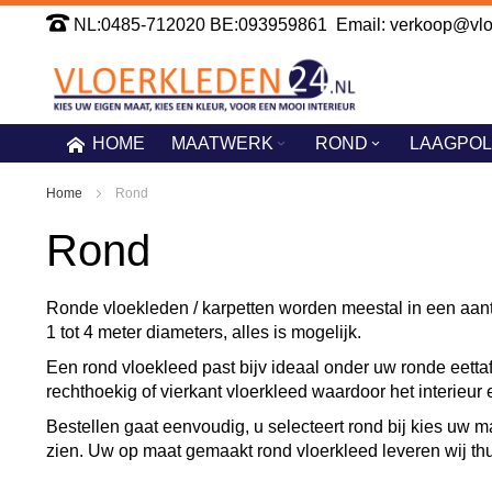
Ga
NL:0485-712020 BE:093959861 Email: verkoop@vloe
naar
de
inhoud
HOME
MAATWERK
ROND
LAAGPOL
Home
Rond
Rond
Ronde vloekleden / karpetten worden meestal in een aant
1 tot 4 meter diameters, alles is mogelijk.
Een rond vloekleed past bijv ideaal onder uw ronde eettaf
rechthoekig of vierkant vloerkleed waardoor het interieur e
Bestellen gaat eenvoudig, u selecteert rond bij kies uw m
zien. Uw op maat gemaakt rond vloerkleed leveren wij thuis