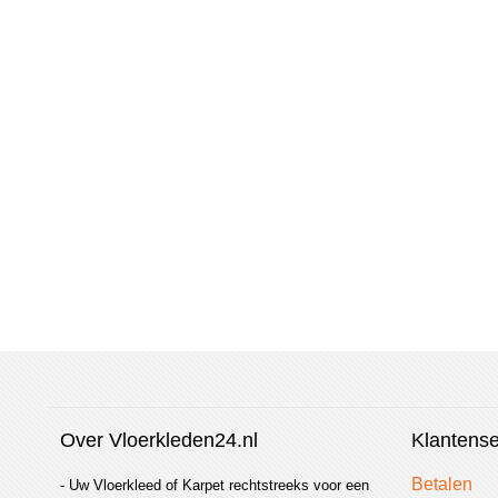
vergelijken
Over Vloerkleden24.nl
Klantense
Betalen
- Uw Vloerkleed of Karpet rechtstreeks voor een