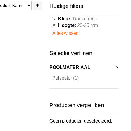
Van
Huidige filters
hoog
naar
Verwijder
Kleur
Donkergrijs
laag
dit
Verwijder
Hoogte
20-25 mm
sorteren
artikel
dit
Alles wissen
artikel
Selectie verfijnen
POOLMATERIAAL
artikel
Polyester
1
Producten vergelijken
Geen producten geselecteerd.