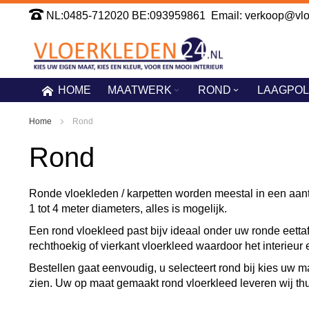
Ga
NL:0485-712020 BE:093959861 Email: verkoop@vloe
naar
de
inhoud
HOME
MAATWERK
ROND
LAAGPOL
Home
Rond
Rond
Ronde vloekleden / karpetten worden meestal in een aant
1 tot 4 meter diameters, alles is mogelijk.
Een rond vloekleed past bijv ideaal onder uw ronde eettaf
rechthoekig of vierkant vloerkleed waardoor het interieur e
Bestellen gaat eenvoudig, u selecteert rond bij kies uw m
zien. Uw op maat gemaakt rond vloerkleed leveren wij thuis