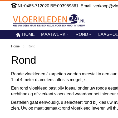
Ga
NL:0485-712020 BE:093959861 Email: verkoop@vloe
naar
de
inhoud
HOME
MAATWERK
ROND
LAAGPOL
Home
Rond
Rond
Ronde vloekleden / karpetten worden meestal in een aant
1 tot 4 meter diameters, alles is mogelijk.
Een rond vloekleed past bijv ideaal onder uw ronde eettaf
rechthoekig of vierkant vloerkleed waardoor het interieur e
Bestellen gaat eenvoudig, u selecteert rond bij kies uw m
zien. Uw op maat gemaakt rond vloerkleed leveren wij thuis