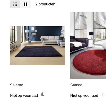
Tonen
Foto-
Lijst
2
producten
tabel
als
Salerno
Samoa
Toevoegen
Niet op voorraad
Niet op voorraad
om
te