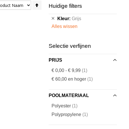
Van
Huidige filters
hoog
naar
Verwijder
Kleur
Grijs
laag
dit
Alles wissen
sorteren
artikel
Selectie verfijnen
PRIJS
artikel
€ 0,00
-
€ 9,99
1
artikel
€ 60,00
en hoger
1
POOLMATERIAAL
artikel
Polyester
1
artikel
Polypropylene
1